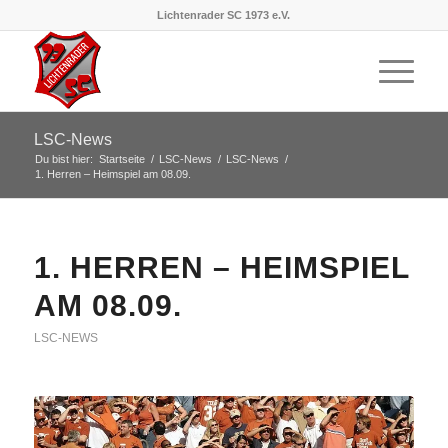
Lichtenrader SC 1973 e.V.
LSC-News
Du bist hier:
Startseite
/
LSC-News
/
LSC-News
/
1. Herren – Heimspiel am 08.09.
1. HERREN – HEIMSPIEL
AM 08.09.
LSC-NEWS