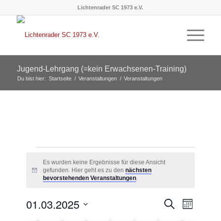
Lichtenrader SC 1973 e.V.
Jugend-Lehrgang (=kein Erwachsenen-Training)
Du bist hier:
Startseite
/
Veranstaltungen
/
Veranstaltungen
VERANSTALTUNGEN
Es wurden keine Ergebnisse für diese Ansicht
gefunden. Hier geht es zu den
nächsten
Hinweis
bevorstehenden Veranstaltungen
.
VERANS
01.03.2025
Veranst
Suche
Monat
Ansicht
SUCHE
Datum