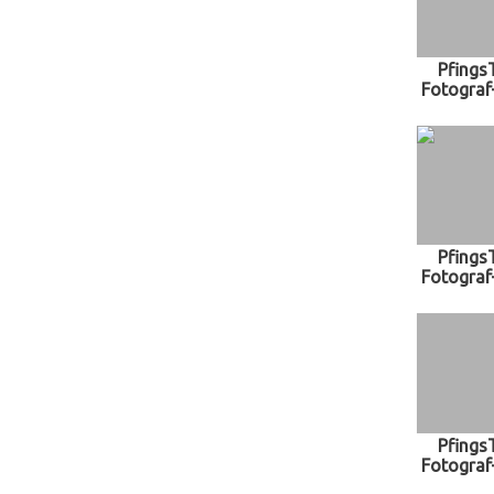
Pfings
Fotograf
Pfings
Fotograf
Pfings
Fotograf