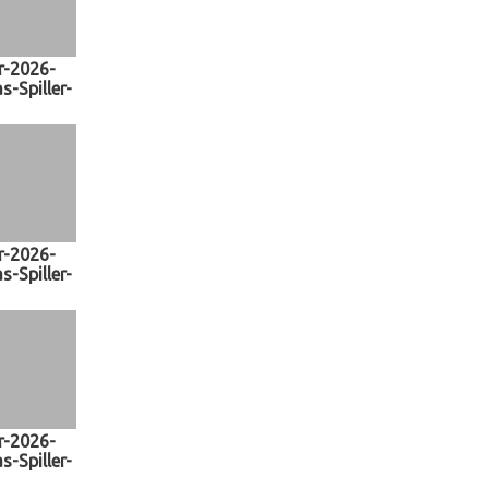
r-2026-
-Spiller-
r-2026-
-Spiller-
r-2026-
-Spiller-