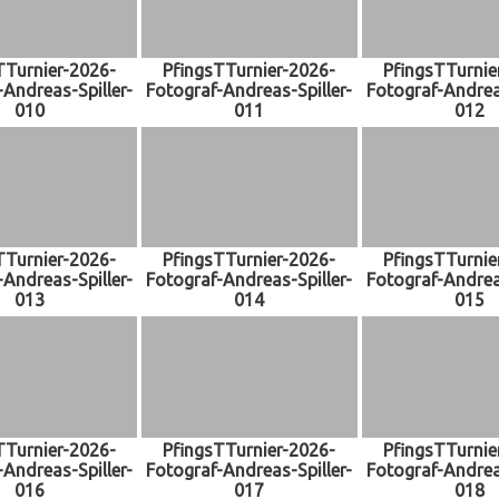
TTurnier-2026-
PfingsTTurnier-2026-
PfingsTTurnie
-Andreas-Spiller-
Fotograf-Andreas-Spiller-
Fotograf-Andreas
010
011
012
TTurnier-2026-
PfingsTTurnier-2026-
PfingsTTurnie
-Andreas-Spiller-
Fotograf-Andreas-Spiller-
Fotograf-Andreas
013
014
015
TTurnier-2026-
PfingsTTurnier-2026-
PfingsTTurnie
-Andreas-Spiller-
Fotograf-Andreas-Spiller-
Fotograf-Andreas
016
017
018