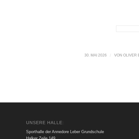
30. MAI 2026
/
VON
OLIVER 
UNSERE HALLE:
Sporthalle der Annedore Leber Grundschule
Halker Zeile 149