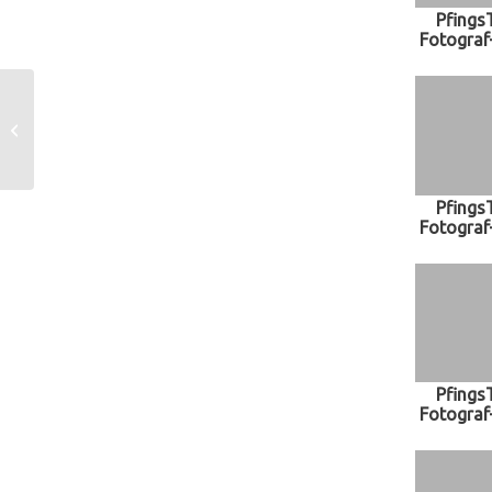
Pfings
Fotograf
2026-01: Eltern-Kind-Turnier
Pfings
Fotograf
Pfings
Fotograf