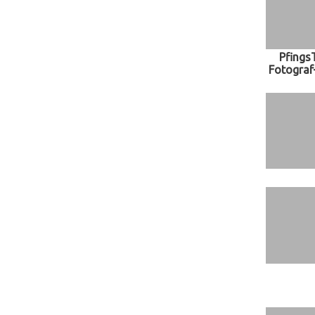
Pfings
Fotograf