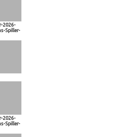
r-2026-
-Spiller-
r-2026-
-Spiller-