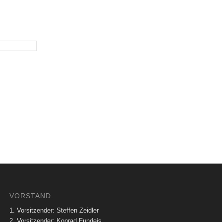
VORSTAND:
1. Vorsitzender: Steffen Zeidler
2. Vorsitzender: Konrad Fundeis