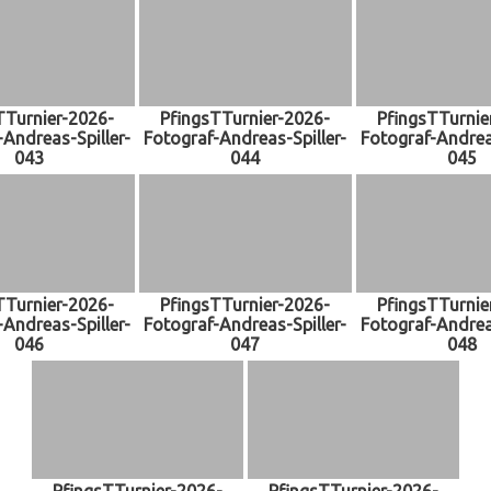
TTurnier-2026-
PfingsTTurnier-2026-
PfingsTTurnie
-Andreas-Spiller-
Fotograf-Andreas-Spiller-
Fotograf-Andreas
043
044
045
TTurnier-2026-
PfingsTTurnier-2026-
PfingsTTurnie
-Andreas-Spiller-
Fotograf-Andreas-Spiller-
Fotograf-Andreas
046
047
048