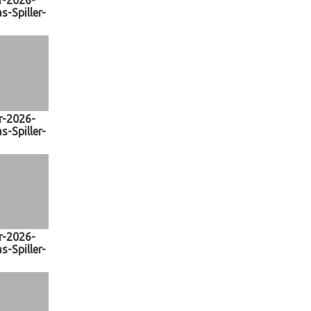
r-2026-
-Spiller-
r-2026-
-Spiller-
r-2026-
-Spiller-