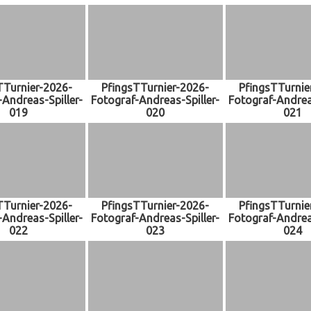
TTurnier-2026-
PfingsTTurnier-2026-
PfingsTTurnie
-Andreas-Spiller-
Fotograf-Andreas-Spiller-
Fotograf-Andreas
019
020
021
TTurnier-2026-
PfingsTTurnier-2026-
PfingsTTurnie
-Andreas-Spiller-
Fotograf-Andreas-Spiller-
Fotograf-Andreas
022
023
024