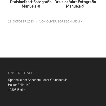
Draisinefahrt Fotografin
Draisinefahrt Fotografin
Manuela-8
Manuela-9
18. OKTOBER 2023
/
VON
OLIVER BORESCH (ADMIN)
UNSERE HALLE:
Sporthalle der Annedore Leber Grundschule
Halker Zeile 149
12305 Berlin